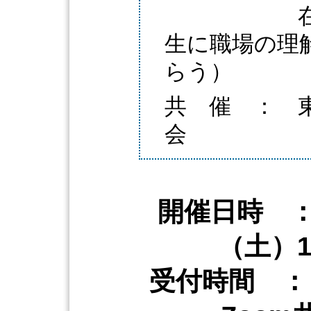
目 的 ：
生に職場の理
らう）
共 催 ： 
会
開催日時 ： 
（土）1
受付時間 ：