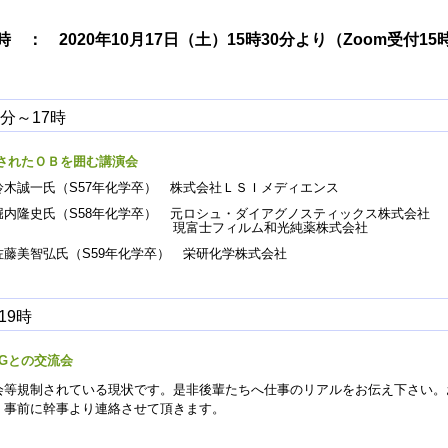
 ： 2020年10月17日（土）15時30分より（Zoom受付1
0分～17時
されたＯＢを囲む講演会
鈴木誠一氏（S57年化学卒） 株式会社ＬＳＩメディエンス
堀内隆史氏（S58年化学卒） 元ロシュ・ダイアグノスティックス株式会社
士フィルム和光純薬株式会社
佐藤美智弘氏（S59年化学卒） 栄研化学株式会社
19時
OGとの交流会
会等規制されている現状です。是非後輩たちへ仕事のリアルをお伝え下さい。
、事前に幹事より連絡させて頂きます。