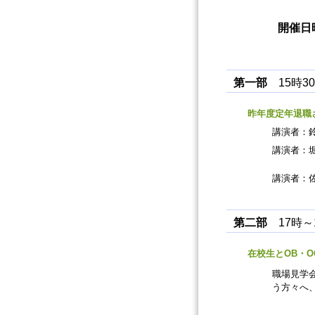
開催日時
第一部
15時3
昨年度定年退職
講演者：
講演者：
現富
講演者：
第二部
17時～
在校生とOB・
職場見学
う方々へ