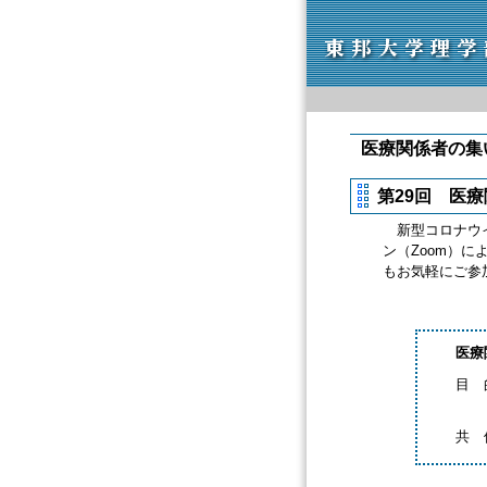
医療関係者の集
第29回 医療
新型コロナウイ
ン（Zoom）
もお気軽にご参
医療
目 
目
共 